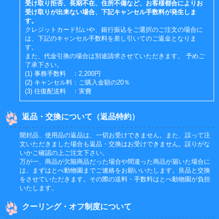
受け取り拒否、長期不在、住所不備など、お客様都合によりお
受け取りが出来ない場合、下記キャンセル手数料が発生しま
す。
クレジットカード払いや、銀行振込をご選択のご注文の場合に
は、下記のキャンセル手数料を差し引いてのご返金となりま
す。
また、代金引換の場合は別途請求させていただきます。 予めご
了承下さい。
(1) 事務手数料 ：2,200円
(2) キャンセル料：ご購入金額の20％
(3) 往復配送料 ：実費
返品・交換について（返品特約）
開封品、使用品の返品は、一切お受けできません。また、誤って注
文いただきました場合も返品・交換はお受けできません。誤りがな
いかご確認の上ご注文下さい。
万が一、商品が欠陥商品だった場合や間違った商品が届いた場合に
は、まずはとべ動物園までご連絡をお願いいたします。良品と交換
をさせていただきます。その際の送料・手数料はとべ動物園が負担
いたします。
クーリング・オフ制度について