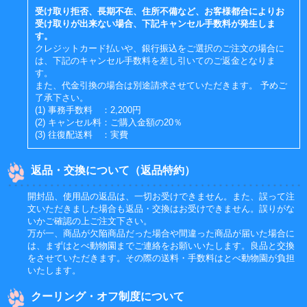
受け取り拒否、長期不在、住所不備など、お客様都合によりお
受け取りが出来ない場合、下記キャンセル手数料が発生しま
す。
クレジットカード払いや、銀行振込をご選択のご注文の場合に
は、下記のキャンセル手数料を差し引いてのご返金となりま
す。
また、代金引換の場合は別途請求させていただきます。 予めご
了承下さい。
(1) 事務手数料 ：2,200円
(2) キャンセル料：ご購入金額の20％
(3) 往復配送料 ：実費
返品・交換について（返品特約）
開封品、使用品の返品は、一切お受けできません。また、誤って注
文いただきました場合も返品・交換はお受けできません。誤りがな
いかご確認の上ご注文下さい。
万が一、商品が欠陥商品だった場合や間違った商品が届いた場合に
は、まずはとべ動物園までご連絡をお願いいたします。良品と交換
をさせていただきます。その際の送料・手数料はとべ動物園が負担
いたします。
クーリング・オフ制度について