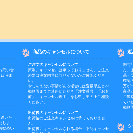
商品のキャンセルについて
返
ご注文のキャンセルについて
開封
お問い合
原則、キャンセルは承っておりません。ご注文
ん。
17時ま
の際は注文内容に誤りがないかご確認くださ
品・
い。
確認
やむをえない事情がある場合には愛媛県立とべ
万が
動物園までご連絡いただき「注文番号」「お名
商品
前」「キャンセル理由」をお申し出の上ご相談
ご連
ください。
てい
動物
出荷後のキャンセルについて
発送いたし
出荷後のご注文キャンセルは承っておりませ
たしま
ん。
ク
お勧めい
出荷後にキャンセルされる場合、下記キャンセ