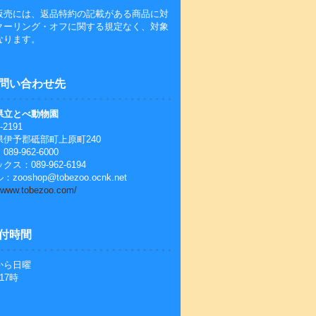
販売には、返品特約の記載がある商品に対
クーリング・オフに関する規定なく、対象
なります。
問い合わせ先
県立とべ動物園
-2191
県伊予郡砥部町上原町240
89-962-6000
クス：089-962-6194
zooshop@tobezoo.ocnk.net
//www.tobezoo.com/
付時間
から日曜
17時