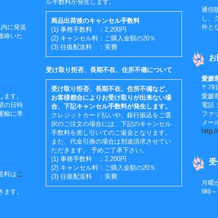
ル手数料が発生します。
通信
し、
商品出荷後のキャンセル手数料
以内に発送
外と
(1) 事務手数料 ：2,200円
連絡いた
(2) キャンセル料：ご購入金額の20％
(3) 往復配送料 ：実費
お
受け取り拒否、長期不在、住所不備について
愛媛
〒791
受け取り拒否、長期不在、住所不備など、
します。
愛媛
お客様都合によりお受け取りが出来ない場
望の日時
電話：0
合、下記キャンセル手数料が発生します。
運輸に準
ファッ
クレジットカード払いや、銀行振込をご選
メール：
択のご注文の場合には、下記のキャンセル
http:
手数料を差し引いてのご返金となります。
また、代金引換の場合は別途請求させてい
ただきます。 予めご了承下さい。
(1) 事務手数料 ：2,200円
受
(2) キャンセル料：ご購入金額の20％
送料は
こ
(3) 往復配送料 ：実費
月曜
きます。
9時～