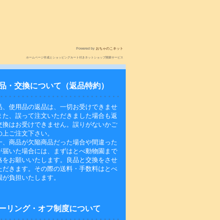
Powered by
おちゃのこネット
ホームページ作成とショッピングカート付きネットショップ開業サービス
品・交換について（返品特約）
品、使用品の返品は、一切お受けできませ
また、誤って注文いただきました場合も返
交換はお受けできません。誤りがないかご
の上ご注文下さい。
一、商品が欠陥商品だった場合や間違った
が届いた場合には、まずはとべ動物園まで
絡をお願いいたします。良品と交換をさせ
ただきます。その際の送料・手数料はとべ
園が負担いたします。
ーリング・オフ制度について