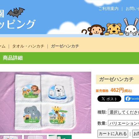
ご利用案内
｜
お問い
ーム
｜
タオル・ハンカチ
｜
ガーゼハンカチ
商品詳細
ガーゼハンカチ
462円
販売価格
:
(税込)
Face
種類
:
数量
:
｜