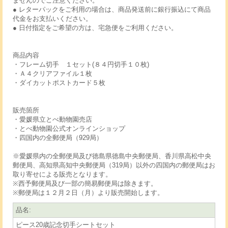
ませんのでご注意ください。
● レターパックをご利用の場合は、商品発送前に銀行振込にて商品
代金をお支払いください。
● 日付指定をご希望の方は、宅急便をご利用ください。
商品内容
・フレーム切手 １セット(８４円切手１０枚)
・Ａ４クリアファイル１枚
・ダイカットポストカード５枚
販売箇所
・愛媛県立とべ動物園売店
・とべ動物園公式オンラインショップ
・四国内の全郵便局（929局）
※愛媛県内の全郵便局及び徳島県徳島中央郵便局、香川県高松中央
郵便局、高知県高知中央郵便局（319局）以外の四国内の郵便局はお
取り寄せによる販売となります。
※西予郵便局及び一部の簡易郵便局は除きます。
※郵便局は１２月２日（月）より販売開始します。
品名
:
ピース20歳記念切手シートセット