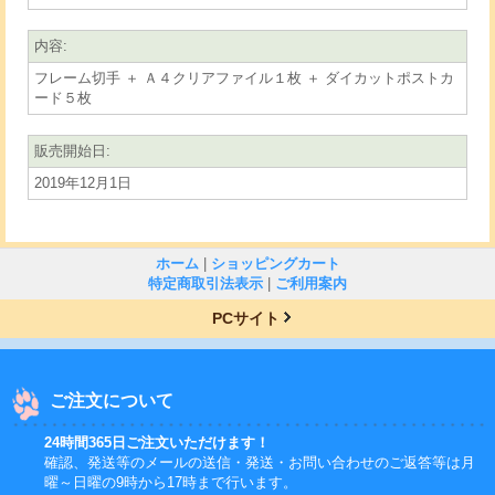
内容
:
フレーム切手 ＋ Ａ４クリアファイル１枚 ＋ ダイカットポストカ
ード５枚
販売開始日
:
2019年12月1日
ホーム
|
ショッピングカート
特定商取引法表示
|
ご利用案内
PCサイト
ご注文について
24時間365日ご注文いただけます！
確認、発送等のメールの送信・発送・お問い合わせのご返答等は月
曜～日曜の9時から17時まで行います。