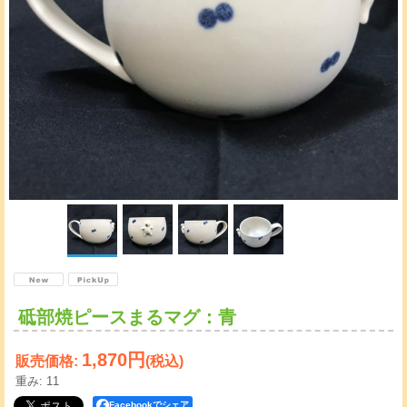
砥部焼ピースまるマグ：青
1,870円
販売価格
:
(税込)
重み
:
11
Facebookでシェア