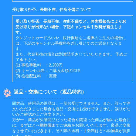
受け取り拒否、長期不在、住所不備について
受け取り拒否、長期不在、住所不備など、お客様都合によりお
受け取りが出来ない場合、下記キャンセル手数料が発生しま
す。
クレジットカード払いや、銀行振込をご選択のご注文の場合に
は、下記のキャンセル手数料を差し引いてのご返金となりま
す。
また、代金引換の場合は別途請求させていただきます。 予めご
了承下さい。
(1) 事務手数料 ：2,200円
(2) キャンセル料：ご購入金額の20％
(3) 往復配送料 ：実費
返品・交換について（返品特約）
開封品、使用品の返品は、一切お受けできません。また、誤って注
文いただきました場合も返品・交換はお受けできません。誤りがな
いかご確認の上ご注文下さい。
万が一、商品が欠陥商品だった場合や間違った商品が届いた場合に
は、まずはとべ動物園までご連絡をお願いいたします。良品と交換
をさせていただきます。その際の送料・手数料はとべ動物園が負担