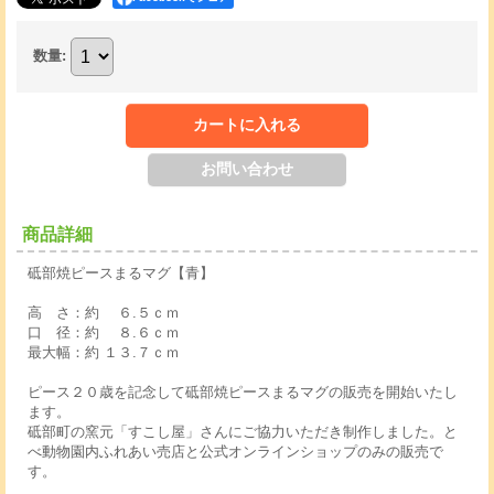
数量
:
商品詳細
砥部焼ピースまるマグ【青】
高 さ：約 ６.５ｃｍ
口 径：約 ８.６ｃｍ
最大幅：約 １３.７ｃｍ
ピース２０歳を記念して砥部焼ピースまるマグの販売を開始いたし
ます。
砥部町の窯元「すこし屋」さんにご協力いただき制作しました。と
べ動物園内ふれあい売店と公式オンラインショップのみの販売で
す。