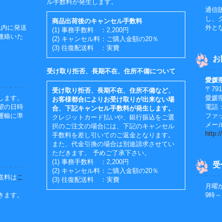
ル手数料が発生します。
通信
し、
商品出荷後のキャンセル手数料
以内に発送
外と
(1) 事務手数料 ：2,200円
連絡いた
(2) キャンセル料：ご購入金額の20％
(3) 往復配送料 ：実費
お
受け取り拒否、長期不在、住所不備について
愛媛
〒791
受け取り拒否、長期不在、住所不備など、
します。
愛媛
お客様都合によりお受け取りが出来ない場
望の日時
電話：0
合、下記キャンセル手数料が発生します。
運輸に準
ファッ
クレジットカード払いや、銀行振込をご選
メール：
択のご注文の場合には、下記のキャンセル
http:
手数料を差し引いてのご返金となります。
また、代金引換の場合は別途請求させてい
ただきます。 予めご了承下さい。
(1) 事務手数料 ：2,200円
受
(2) キャンセル料：ご購入金額の20％
送料は
こ
(3) 往復配送料 ：実費
月曜
きます。
9時～