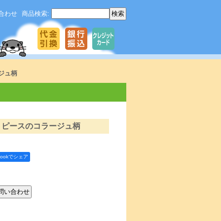
合わせ
商品検索
:
ジュ柄
：ピースのコラージュ柄
bookでシェア