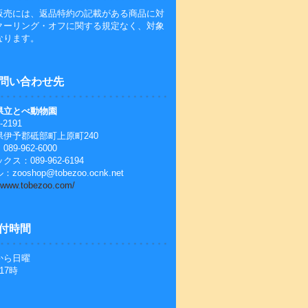
販売には、返品特約の記載がある商品に対
クーリング・オフに関する規定なく、対象
なります。
問い合わせ先
県立とべ動物園
-2191
県伊予郡砥部町上原町240
89-962-6000
クス：089-962-6194
zooshop@tobezoo.ocnk.net
//www.tobezoo.com/
付時間
から日曜
17時