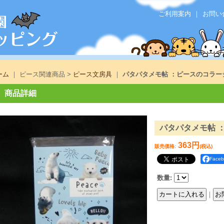
ご利用案内
｜
お問い
ーム
｜ ピース関連商品 >
ピース文房具
｜
パタパタメモ帖 ：ピースのコラー
商品詳細
パタパタメモ帖 
363円
販売価格
:
(税込)
Face
数量
:
｜