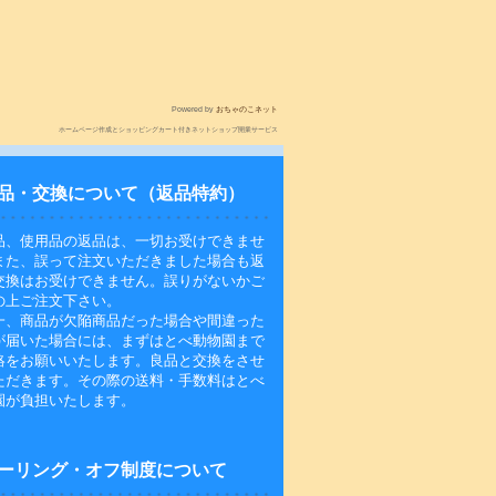
Powered by
おちゃのこネット
ホームページ作成とショッピングカート付きネットショップ開業サービス
品・交換について（返品特約）
品、使用品の返品は、一切お受けできませ
また、誤って注文いただきました場合も返
交換はお受けできません。誤りがないかご
の上ご注文下さい。
一、商品が欠陥商品だった場合や間違った
が届いた場合には、まずはとべ動物園まで
絡をお願いいたします。良品と交換をさせ
ただきます。その際の送料・手数料はとべ
園が負担いたします。
ーリング・オフ制度について