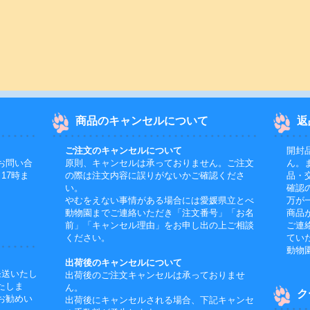
商品のキャンセルについて
返
ご注文のキャンセルについて
開封
お問い合
原則、キャンセルは承っておりません。ご注文
ん。
17時ま
の際は注文内容に誤りがないかご確認くださ
品・
い。
確認
やむをえない事情がある場合には愛媛県立とべ
万が
動物園までご連絡いただき「注文番号」「お名
商品
前」「キャンセル理由」をお申し出の上ご相談
ご連
ください。
てい
動物
出荷後のキャンセルについて
発送いたし
出荷後のご注文キャンセルは承っておりませ
たしま
ん。
ク
お勧めい
出荷後にキャンセルされる場合、下記キャンセ