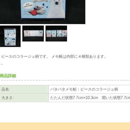
ピースのコラージュ柄です。 メモ帳は内部に４種類あります。
商品詳細
品名
:
パタパタメモ帖：ピースのコラージュ柄
大きさ
:
たたんだ状態7.7cm×10.3cm 開いた状態7.7cm