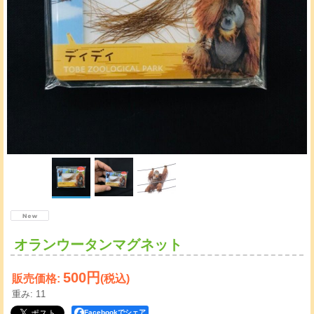
オランウータンマグネット
500円
販売価格
:
(税込)
重み
:
11
Facebookでシェア