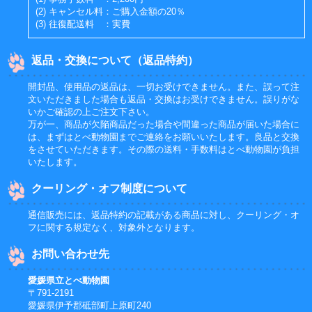
(2) キャンセル料：ご購入金額の20％
(3) 往復配送料 ：実費
返品・交換について（返品特約）
開封品、使用品の返品は、一切お受けできません。また、誤って注
文いただきました場合も返品・交換はお受けできません。誤りがな
いかご確認の上ご注文下さい。
万が一、商品が欠陥商品だった場合や間違った商品が届いた場合に
は、まずはとべ動物園までご連絡をお願いいたします。良品と交換
をさせていただきます。その際の送料・手数料はとべ動物園が負担
いたします。
クーリング・オフ制度について
通信販売には、返品特約の記載がある商品に対し、クーリング・オ
フに関する規定なく、対象外となります。
お問い合わせ先
愛媛県立とべ動物園
〒791-2191
愛媛県伊予郡砥部町上原町240