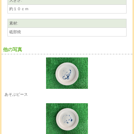
大きさ
:
約１０ｃｍ
素材
:
砥部焼
他の写真
あそぶピース