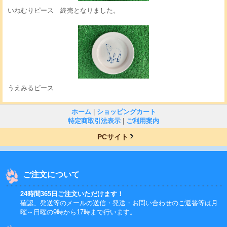
いねむりピース 終売となりました。
うえみるピース
ホーム
|
ショッピングカート
特定商取引法表示
|
ご利用案内
PCサイト
ご注文について
24時間365日ご注文いただけます！
確認、発送等のメールの送信・発送・お問い合わせのご返答等は月
曜～日曜の9時から17時まで行います。