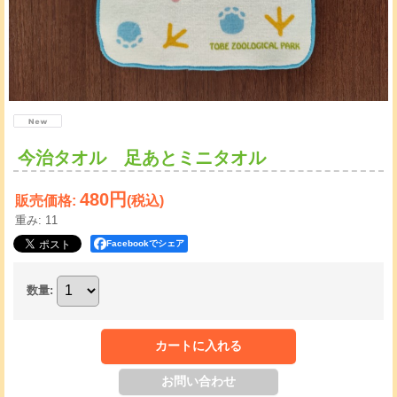
今治タオル 足あとミニタオル
480円
販売価格
:
(税込)
重み
:
11
Facebookでシェア
数量
: