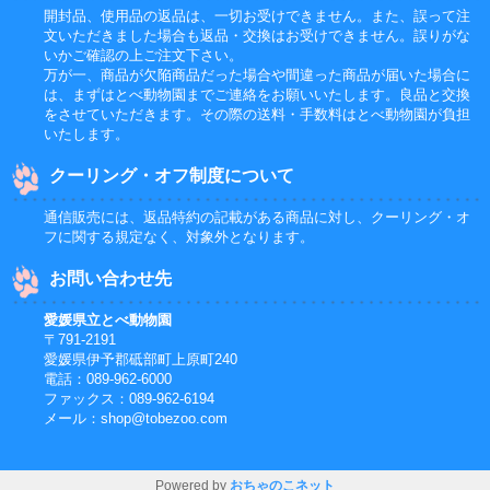
開封品、使用品の返品は、一切お受けできません。また、誤って注
文いただきました場合も返品・交換はお受けできません。誤りがな
いかご確認の上ご注文下さい。
万が一、商品が欠陥商品だった場合や間違った商品が届いた場合に
は、まずはとべ動物園までご連絡をお願いいたします。良品と交換
をさせていただきます。その際の送料・手数料はとべ動物園が負担
いたします。
クーリング・オフ制度について
通信販売には、返品特約の記載がある商品に対し、クーリング・オ
フに関する規定なく、対象外となります。
お問い合わせ先
愛媛県立とべ動物園
〒791-2191
愛媛県伊予郡砥部町上原町240
電話：089-962-6000
ファックス：089-962-6194
メール：shop@tobezoo.com
Powered by
おちゃのこネット