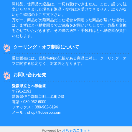
開封品、使用品の返品は、一切お受けできません。また、誤って注
文いただきました場合も返品・交換はお受けできません。誤りがな
いかご確認の上ご注文下さい。
万が一、商品が欠陥商品だった場合や間違った商品が届いた場合に
は、まずはとべ動物園までご連絡をお願いいたします。良品と交換
をさせていただきます。その際の送料・手数料はとべ動物園が負担
いたします。
クーリング・オフ制度について
通信販売には、返品特約の記載がある商品に対し、クーリング・オ
フに関する規定なく、対象外となります。
お問い合わせ先
愛媛県立とべ動物園
〒791-2191
愛媛県伊予郡砥部町上原町240
電話：089-962-6000
ファックス：089-962-6194
メール：shop@tobezoo.com
Powered by
おちゃのこネット