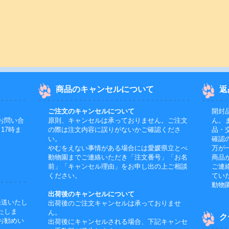
商品のキャンセルについて
返
ご注文のキャンセルについて
開封
お問い合
原則、キャンセルは承っておりません。ご注文
ん。
17時ま
の際は注文内容に誤りがないかご確認くださ
品・
い。
確認
やむをえない事情がある場合には愛媛県立とべ
万が
動物園までご連絡いただき「注文番号」「お名
商品
前」「キャンセル理由」をお申し出の上ご相談
ご連
ください。
てい
動物
出荷後のキャンセルについて
発送いたし
出荷後のご注文キャンセルは承っておりませ
たしま
ん。
ク
お勧めい
出荷後にキャンセルされる場合、下記キャンセ