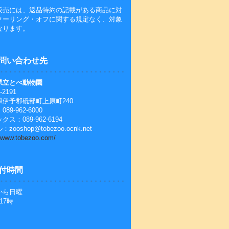
販売には、返品特約の記載がある商品に対
クーリング・オフに関する規定なく、対象
なります。
問い合わせ先
県立とべ動物園
-2191
県伊予郡砥部町上原町240
89-962-6000
クス：089-962-6194
zooshop@tobezoo.ocnk.net
//www.tobezoo.com/
付時間
から日曜
17時