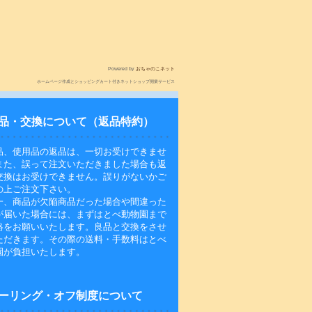
Powered by
おちゃのこネット
ホームページ作成とショッピングカート付きネットショップ開業サービス
品・交換について（返品特約）
品、使用品の返品は、一切お受けできませ
また、誤って注文いただきました場合も返
交換はお受けできません。誤りがないかご
の上ご注文下さい。
一、商品が欠陥商品だった場合や間違った
が届いた場合には、まずはとべ動物園まで
絡をお願いいたします。良品と交換をさせ
ただきます。その際の送料・手数料はとべ
園が負担いたします。
ーリング・オフ制度について