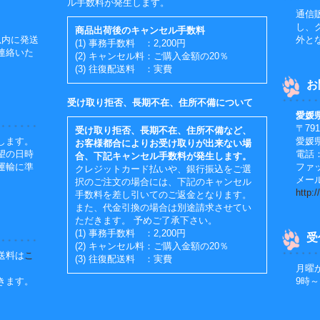
ル手数料が発生します。
通信
し、
商品出荷後のキャンセル手数料
以内に発送
外と
(1) 事務手数料 ：2,200円
連絡いた
(2) キャンセル料：ご購入金額の20％
(3) 往復配送料 ：実費
お
受け取り拒否、長期不在、住所不備について
愛媛
〒791
受け取り拒否、長期不在、住所不備など、
します。
愛媛
お客様都合によりお受け取りが出来ない場
望の日時
電話：0
合、下記キャンセル手数料が発生します。
運輸に準
ファッ
クレジットカード払いや、銀行振込をご選
メール：
択のご注文の場合には、下記のキャンセル
http:
手数料を差し引いてのご返金となります。
また、代金引換の場合は別途請求させてい
ただきます。 予めご了承下さい。
(1) 事務手数料 ：2,200円
受
(2) キャンセル料：ご購入金額の20％
送料は
こ
(3) 往復配送料 ：実費
月曜
きます。
9時～