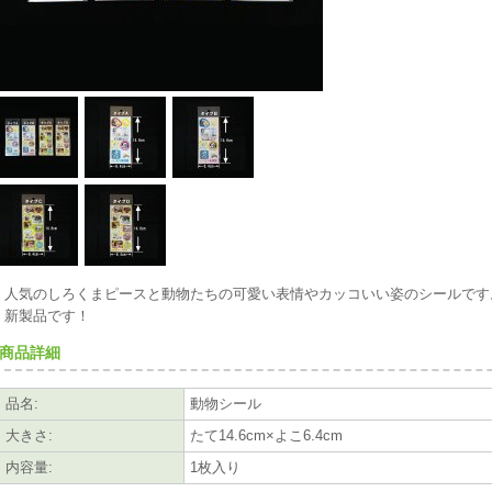
人気のしろくまピースと動物たちの可愛い表情やカッコいい姿のシールです
新製品です！
商品詳細
品名
:
動物シール
大きさ
:
たて14.6cm×よこ6.4cm
内容量
:
1枚入り