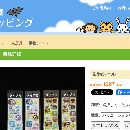
ご利用案内
｜
お問い
ーム
｜
文房具
｜
動物シール
商品詳細
動物シール
132円
販売価格
:
(税込)
Face
種類
:
数量
:
｜