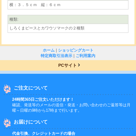
横：３．５ｃｍ 縦：６ｃｍ
種類
:
しろくまピースとカワウソマークの２種類
ホーム
|
ショッピングカート
特定商取引法表示
|
ご利用案内
PCサイト
ご注文について
24時間365日ご注文いただけます！
確認、発送等のメールの送信・発送・お問い合わせのご返答等は月
曜～日曜の9時から17時まで行います。
お届けについて
代金引換、クレジットカードの場合