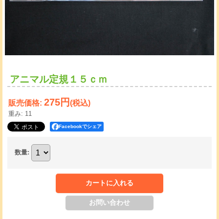
アニマル定規１５ｃｍ
275円
販売価格
:
(税込)
重み
:
11
Facebookでシェア
数量
: