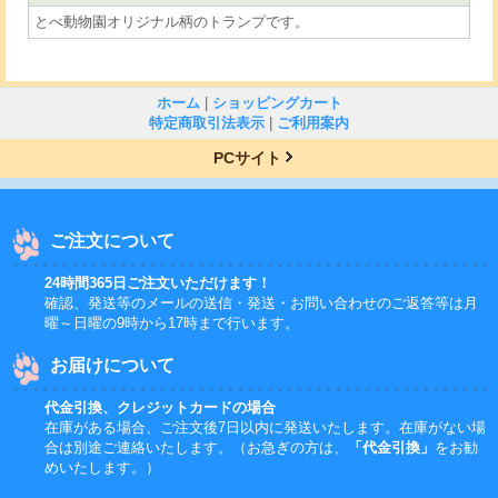
とべ動物園オリジナル柄のトランプです。
ホーム
|
ショッピングカート
特定商取引法表示
|
ご利用案内
PCサイト
ご注文について
24時間365日ご注文いただけます！
確認、発送等のメールの送信・発送・お問い合わせのご返答等は月
曜～日曜の9時から17時まで行います。
お届けについて
代金引換、クレジットカードの場合
在庫がある場合、ご注文後7日以内に発送いたします。在庫がない場
合は別途ご連絡いたします。（お急ぎの方は、
「代金引換」
をお勧
めいたします。）