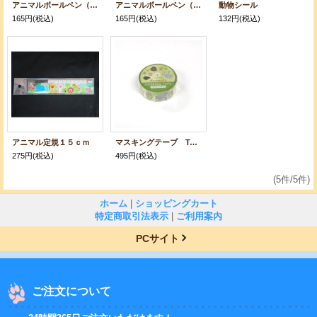
アニマルボールペン（イラスト）
アニマルボールペン（写真柄）
動物シール
165円
(税込)
165円
(税込)
132円
(税込)
アニマル定規１５ｃｍ
マスキングテープ TobeZooアニマルズ
275円
(税込)
495円
(税込)
(5件/5件)
ホーム
|
ショッピングカート
特定商取引法表示
|
ご利用案内
PCサイト
ご注文について