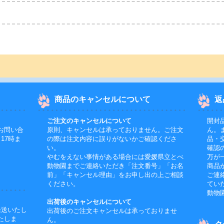
商品のキャンセルについて
返
ご注文のキャンセルについて
開封
お問い合
原則、キャンセルは承っておりません。ご注文
ん。
17時ま
の際は注文内容に誤りがないかご確認くださ
品・
い。
確認
やむをえない事情がある場合には愛媛県立とべ
万が
動物園までご連絡いただき「注文番号」「お名
商品
前」「キャンセル理由」をお申し出の上ご相談
ご連
ください。
てい
動物
出荷後のキャンセルについて
発送いたし
出荷後のご注文キャンセルは承っておりませ
たしま
ん。