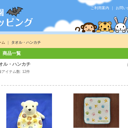
ご利用案内
｜
お問い
ーム
｜
タオル・ハンカチ
商品一覧
オル・ハンカチ
録アイテム数
:
12件