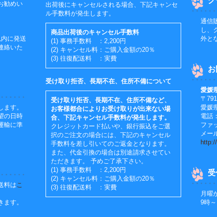
ク
お勧めい
出荷後にキャンセルされる場合、下記キャンセ
ル手数料が発生します。
通信
し、
商品出荷後のキャンセル手数料
以内に発送
外と
(1) 事務手数料 ：2,200円
連絡いた
(2) キャンセル料：ご購入金額の20％
(3) 往復配送料 ：実費
お
受け取り拒否、長期不在、住所不備について
愛媛
〒791
受け取り拒否、長期不在、住所不備など、
します。
愛媛
お客様都合によりお受け取りが出来ない場
望の日時
電話：0
合、下記キャンセル手数料が発生します。
運輸に準
ファッ
クレジットカード払いや、銀行振込をご選
メール：
択のご注文の場合には、下記のキャンセル
http:
手数料を差し引いてのご返金となります。
また、代金引換の場合は別途請求させてい
ただきます。 予めご了承下さい。
(1) 事務手数料 ：2,200円
受
(2) キャンセル料：ご購入金額の20％
送料は
こ
(3) 往復配送料 ：実費
月曜
きます。
9時～