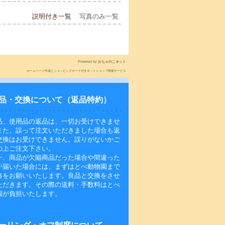
説明付き一覧
写真のみ一覧
Powered by
おちゃのこネット
ホームページ作成とショッピングカート付きネットショップ開業サービス
品・交換について（返品特約）
品、使用品の返品は、一切お受けできませ
また、誤って注文いただきました場合も返
交換はお受けできません。誤りがないかご
の上ご注文下さい。
一、商品が欠陥商品だった場合や間違った
が届いた場合には、まずはとべ動物園まで
絡をお願いいたします。良品と交換をさせ
ただきます。その際の送料・手数料はとべ
園が負担いたします。