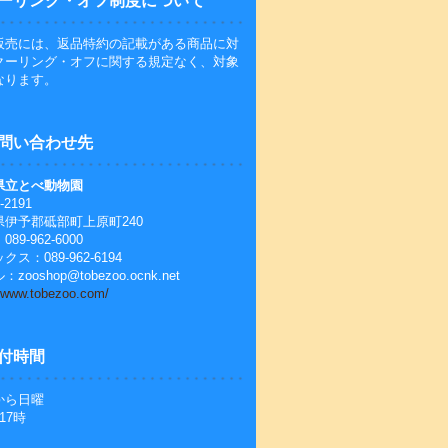
ーリング・オフ制度について
販売には、返品特約の記載がある商品に対
クーリング・オフに関する規定なく、対象
なります。
問い合わせ先
県立とべ動物園
-2191
県伊予郡砥部町上原町240
89-962-6000
クス：089-962-6194
zooshop@tobezoo.ocnk.net
//www.tobezoo.com/
付時間
から日曜
17時